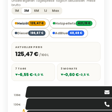
Unsere eigenen Tagespreise · täglich aktualisiert · Preise
brutto
1M
3M
6M
1J
Max
Heizöl
Holzpellets
125,47 €
421,15 €
Diesel
AdBlue
196,87 €
48,48 €
AKTUELLER PREIS
125,47 €
/ 100 L
7 TAGE
3 MONATE
−6,55 €
−0,60 €
−5,0 %
−0,5 %
136€
130€