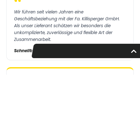
“
Wir führen seit vielen Jahren eine
Geschäftsbeziehung mit der Fa. Killisperger GmbH.
Als unser Lieferant schätzen wir besonders die
unkomplizierte, zuverlässige und flexible Art der
Zusammenarbeit.
Schnelltransporte Aninger
“
Wir als Innovatives Handwerksunternehmen suchen
immer wieder gleichgesinnte Partner. In der Fa. Alois
Killisperger haben wir diesen gefunden. Uns sind hier
Attribute wichtig wie z.B. Regionalität: Dies wird
zweifellos durch die Ortsnähe und der gleichen
Endkundenorientierung geschaffen.
Schneider Heizung und Sanitär GmbH